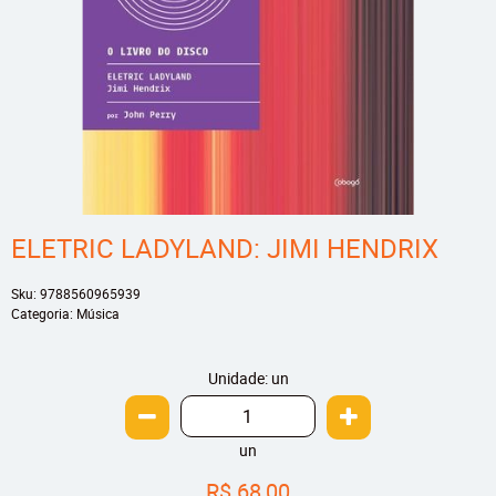
ELETRIC LADYLAND: JIMI HENDRIX
Sku:
9788560965939
Categoria:
Música
Unidade: un
un
R$ 68,00