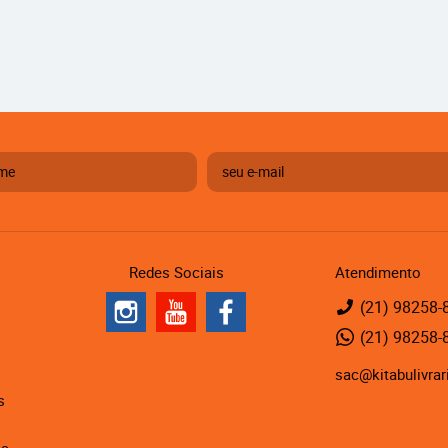
Redes Sociais
Atendimento
(21)
98258-
(21)
98258-
sac@kitabulivrar
s