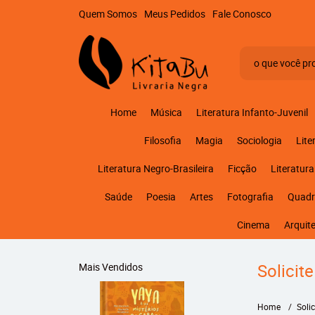
Quem Somos
Meus Pedidos
Fale Conosco
Home
Música
Literatura Infanto-Juvenil
Filosofia
Magia
Sociologia
Lite
Literatura Negro-Brasileira
Ficção
Literatura
Saúde
Poesia
Artes
Fotografia
Quadr
Cinema
Arquit
Solicit
Mais Vendidos
Home
Soli