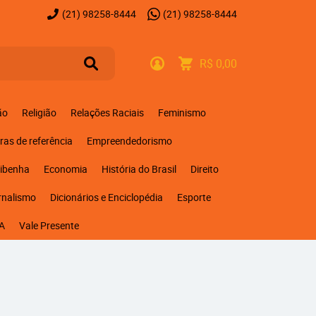
(21)
98258-8444
(21)
98258-8444
R$ 0,00
ão
Religião
Relações Raciais
Feminismo
ras de referência
Empreendedorismo
ribenha
Economia
História do Brasil
Direito
rnalismo
Dicionários e Enciclopédia
Esporte
A
Vale Presente