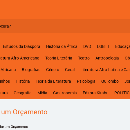
Estudos da Diáspora
História da África
DVD
LGBTT
Educaç
ratura Afro-Americana
Teoria Literária
Teatro
Antropologia
Ob
 Africana
Biografias
Gênero
Geral
Literatura Afro-Latina e Ca
inhos
História
Teoria da Literatura
Psicologia
Quilombo
Jo
etura
Geografia
Mídia
Gastronomia
Editora Kitabu
POLÍTIC
e um Orçamento
cite um Orçamento