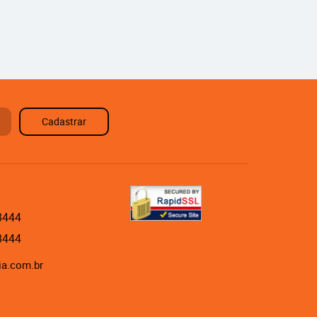
Cadastrar
8444
8444
ia.com.br