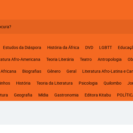
Estudos da Diáspora
História da África
DVD
LGBTT
Educaç
ratura Afro-Americana
Teoria Literária
Teatro
Antropologia
Ob
 Africana
Biografias
Gênero
Geral
Literatura Afro-Latina e Ca
inhos
História
Teoria da Literatura
Psicologia
Quilombo
Jo
etura
Geografia
Mídia
Gastronomia
Editora Kitabu
POLÍTIC