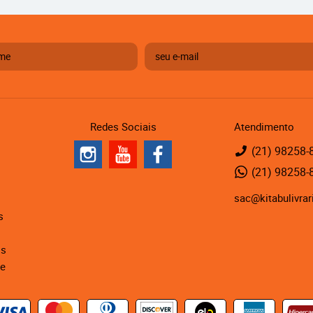
Redes Sociais
Atendimento
(21)
98258-
(21)
98258-
sac@kitabulivrar
s
is
de