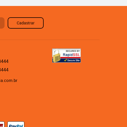
Cadastrar
8444
8444
ia.com.br