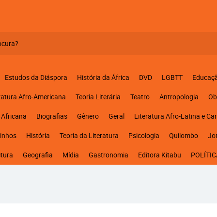
Estudos da Diáspora
História da África
DVD
LGBTT
Educaç
ratura Afro-Americana
Teoria Literária
Teatro
Antropologia
Ob
 Africana
Biografias
Gênero
Geral
Literatura Afro-Latina e Ca
inhos
História
Teoria da Literatura
Psicologia
Quilombo
Jo
etura
Geografia
Mídia
Gastronomia
Editora Kitabu
POLÍTIC