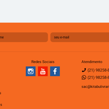
Redes Sociais
Atendimento
(21)
98258-
(21)
98258-
sac@kitabulivrar
s
is