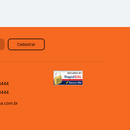
Cadastrar
8444
8444
ia.com.br