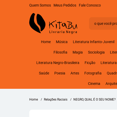
Quem Somos
Meus Pedidos
Fale Conosco
Home
Música
Literatura Infanto-Juvenil
Filosofia
Magia
Sociologia
Lite
Literatura Negro-Brasileira
Ficção
Literatura
Saúde
Poesia
Artes
Fotografia
Quadr
Cinema
Arquit
Home
Relações Raciais
NEGRO, QUAL É O SEU NOME?