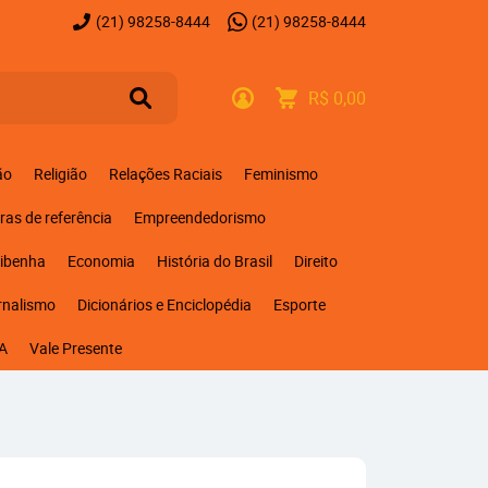
(21)
98258-8444
(21)
98258-8444
R$ 0,00
ão
Religião
Relações Raciais
Feminismo
ras de referência
Empreendedorismo
ribenha
Economia
História do Brasil
Direito
rnalismo
Dicionários e Enciclopédia
Esporte
A
Vale Presente