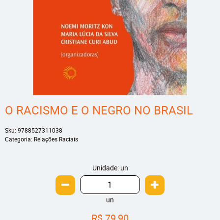
O RACISMO E O NEGRO NO BRASIL
Sku:
9788527311038
Categoria:
Relações Raciais
Unidade: un
un
R$ 79,90