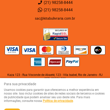
(21)
98258-8444
(21)
98258-8444
sac@kitabulivraria.com.br
Kaza 123 - Rua Visconde de Abaeté, 123
-
Vila Isabel, Rio de Janeiro
-
RJ
CEP: 20551-080
KITABU LIVRARIA NEGRA E EDITORA LTDA
Para sua privacidade
CNPJ: 05.510.992/0001-10
Usamos cookies para garantir que oferecemos a melhor experiência em
nosso site. Isso inclui cookies de sites de redes sociais de terceiros e cookies
de publicidade que podem analisar seu uso deste site. Para mais
LOJA VIRTUAL CRIADA POR
informações, consulte nossa
Política de privacidade
.