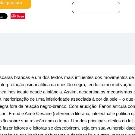
ar produto
Save
áscaras brancas é um dos textos mais influentes dos movimentos de l
nterpretação psicanalítica da questão negra, tendo como motivação e
ca lhes incute desde a infância. Assim, descortina os mecanismos pe
 interiorização de uma inferioridade associada à cor da pele – o qu
ra fora da relação negro-branco. Com erudição, Fanon articula conceit
an, Freud e Aimé Cesaire (referência literária, intelectual e política
xão sobre sua relação com o tema. Um dos principais efeitos da leitu
é fazer leitores e leitoras se descobrirem, seja em sua vulnerabilid