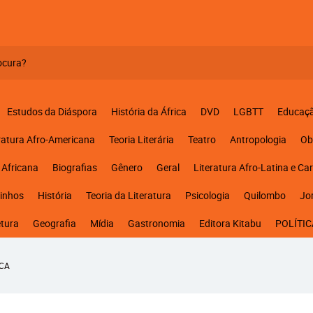
Estudos da Diáspora
História da África
DVD
LGBTT
Educaç
ratura Afro-Americana
Teoria Literária
Teatro
Antropologia
Ob
 Africana
Biografias
Gênero
Geral
Literatura Afro-Latina e Ca
inhos
História
Teoria da Literatura
Psicologia
Quilombo
Jo
etura
Geografia
Mídia
Gastronomia
Editora Kitabu
POLÍTIC
NCA