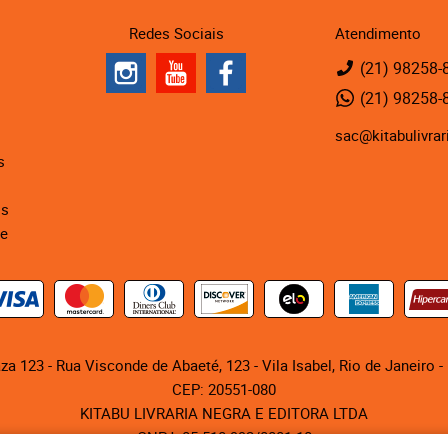
Redes Sociais
Atendimento
(21)
98258-
(21)
98258-
sac@kitabulivrar
s
is
de
za 123 - Rua Visconde de Abaeté, 123
-
Vila Isabel, Rio de Janeiro
-
CEP: 20551-080
KITABU LIVRARIA NEGRA E EDITORA LTDA
CNPJ: 05.510.992/0001-10