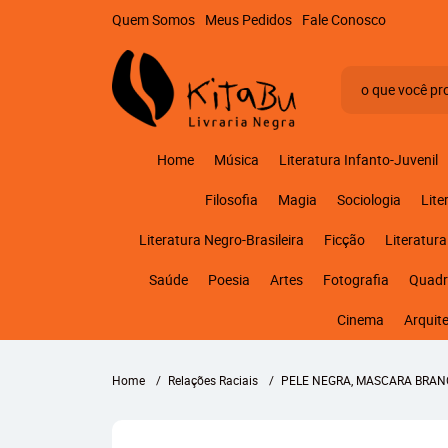
Quem Somos
Meus Pedidos
Fale Conosco
Home
Música
Literatura Infanto-Juvenil
Filosofia
Magia
Sociologia
Lite
Literatura Negro-Brasileira
Ficção
Literatura
Saúde
Poesia
Artes
Fotografia
Quadr
Cinema
Arquit
Home
Relações Raciais
PELE NEGRA, MASCARA BRA