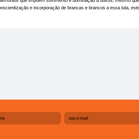
 demônios que impõem sofrimento e dominação a outros, mesmo que
onscientização e incorporação de brancas e brancos a essa luta, est