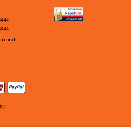
8444
8444
ia.com.br
RJ