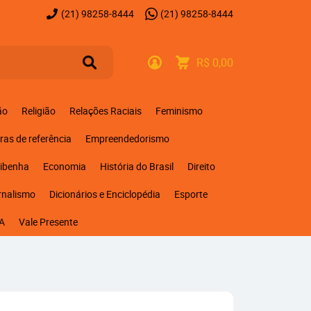
(21)
98258-8444
(21)
98258-8444
R$ 0,00
ão
Religião
Relações Raciais
Feminismo
ras de referência
Empreendedorismo
ribenha
Economia
História do Brasil
Direito
rnalismo
Dicionários e Enciclopédia
Esporte
A
Vale Presente