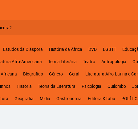
Estudos da Diáspora
História da África
DVD
LGBTT
Educaç
ratura Afro-Americana
Teoria Literária
Teatro
Antropologia
Ob
 Africana
Biografias
Gênero
Geral
Literatura Afro-Latina e Ca
inhos
História
Teoria da Literatura
Psicologia
Quilombo
Jo
etura
Geografia
Mídia
Gastronomia
Editora Kitabu
POLÍTIC