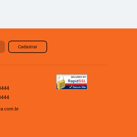
Cadastrar
8444
8444
ia.com.br