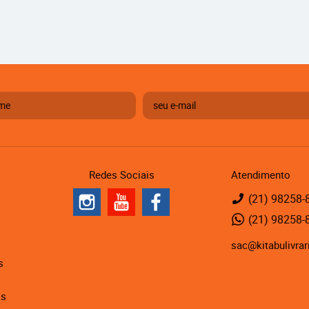
Redes Sociais
Atendimento
(21)
98258-
(21)
98258-
sac@kitabulivrar
s
is