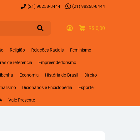
(21)
98258-8444
(21)
98258-8444
R$ 0,00
ão
Religião
Relações Raciais
Feminismo
ras de referência
Empreendedorismo
ribenha
Economia
História do Brasil
Direito
rnalismo
Dicionários e Enciclopédia
Esporte
A
Vale Presente