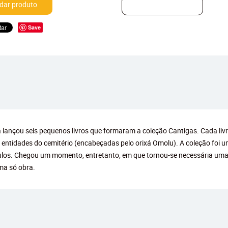
ar produto
Save
a lançou seis pequenos livros que formaram a coleção Cantigas. Cada liv
s e entidades do cemitério (encabeçadas pelo orixá Omolu). A coleção fo
tulos. Chegou um momento, entretanto, em que tornou-se necessária um
uma só obra.