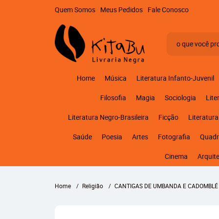
Quem Somos
Meus Pedidos
Fale Conosco
Home
Música
Literatura Infanto-Juvenil
Filosofia
Magia
Sociologia
Lite
Literatura Negro-Brasileira
Ficção
Literatura
Saúde
Poesia
Artes
Fotografia
Quadr
Cinema
Arquit
Home
Religião
CANTIGAS DE UMBANDA E CADOMBLÉ