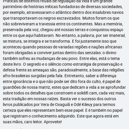
Práticas de distintos rituais de regulação da vida e um grande
patrimônio de histórias míticas fundadoras de diversas sociedades,
por exemplo, atravessaram o atlântico dentro dos insalubres navios
que transportavam os negros escravizados. Muitos foram os que
não sobreviveram a travessia entre os continentes. Mas a memória,
preservada pela voz, chegou até nossas terras e conquistou espaço
entre os que aqui habitavam. No entanto, a palavra, por ser imaterial,
se mistura, se integra e se transforma. E foi justamente isso que
aconteceu quando pessoas de variadas regiões e nações africanas
foram obrigadas a conviver juntas dentro das senzalas: o divino
também sofreu as mudanças de seu povo. Entre elas, está o tema
deste livro. O segredo e o silêncio como estratégia de preservação e
defesa frente as ameaças são, paradoxalmente, a base das religiões
afro-brasileiras surgidas pela fala. Entretanto, saber a diferença
entre ignorância e o que não pode ser dito fora do culto, é papel de
guardiões de nossa matriz, estes que dedicam a vida a se aprofundar
sobre todos os detalhes que constroem e solidifi cam, cada vez mais,
esta tradição em nossas raízes. Basta ver o sucesso dos outros
livros publicados por Vera de Oxaguiã e Odé Kileuy para termos
certeza que eles representam bem esse papel. E é também no papel
que registram o conhecimento adquirido. Este que agora está em
suas mãos, caro leitor. Aproveite!