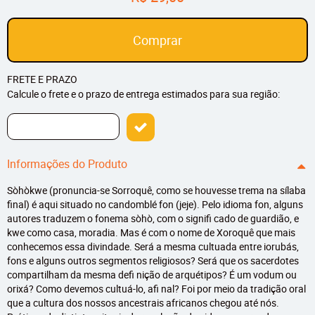
Comprar
FRETE E PRAZO
Calcule o frete e o prazo de entrega estimados para sua região:
Informações do Produto
Sòhòkwe (pronuncia-se Sorroquê, como se houvesse trema na sílaba
final) é aqui situado no candomblé fon (jeje). Pelo idioma fon, alguns
autores traduzem o fonema sòhò, com o signifi cado de guardião, e
kwe como casa, moradia. Mas é com o nome de Xoroquê que mais
conhecemos essa divindade. Será a mesma cultuada entre iorubás,
fons e alguns outros segmentos religiosos? Será que os sacerdotes
compartilham da mesma defi nição de arquétipos? É um vodum ou
orixá? Como devemos cultuá-lo, afi nal? Foi por meio da tradição oral
que a cultura dos nossos ancestrais africanos chegou até nós.