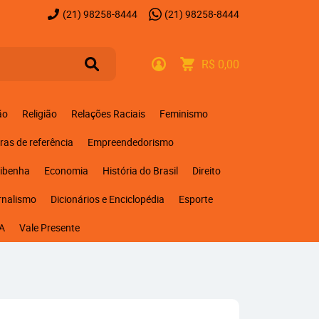
(21)
98258-8444
(21)
98258-8444
R$ 0,00
ão
Religião
Relações Raciais
Feminismo
ras de referência
Empreendedorismo
ribenha
Economia
História do Brasil
Direito
rnalismo
Dicionários e Enciclopédia
Esporte
A
Vale Presente