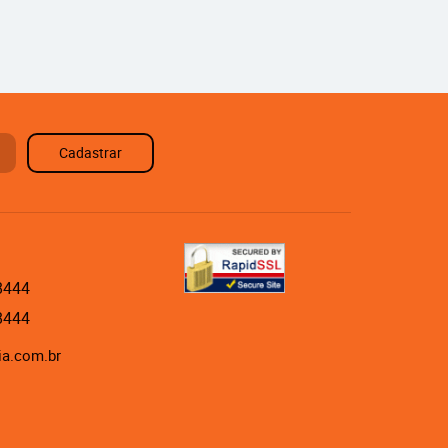
Cadastrar
8444
8444
ia.com.br