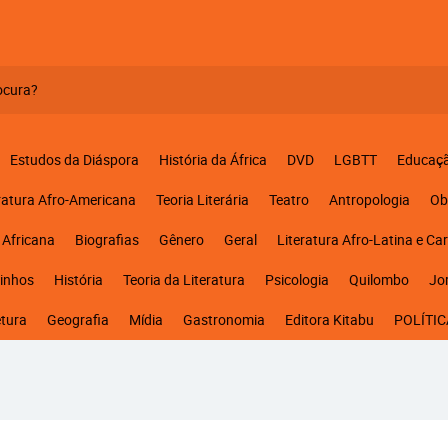
Estudos da Diáspora
História da África
DVD
LGBTT
Educaç
ratura Afro-Americana
Teoria Literária
Teatro
Antropologia
Ob
 Africana
Biografias
Gênero
Geral
Literatura Afro-Latina e Ca
inhos
História
Teoria da Literatura
Psicologia
Quilombo
Jo
etura
Geografia
Mídia
Gastronomia
Editora Kitabu
POLÍTIC