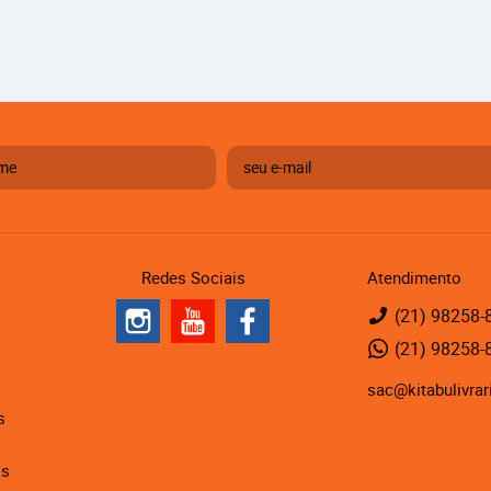
Redes Sociais
Atendimento
(21)
98258-
(21)
98258-
sac@kitabulivrar
s
is