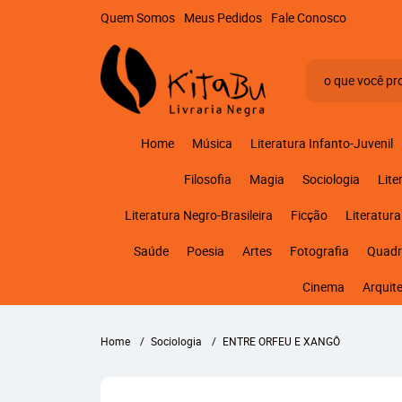
Quem Somos
Meus Pedidos
Fale Conosco
Home
Música
Literatura Infanto-Juvenil
Filosofia
Magia
Sociologia
Lite
Literatura Negro-Brasileira
Ficção
Literatura
Saúde
Poesia
Artes
Fotografia
Quadr
Cinema
Arquit
Home
Sociologia
ENTRE ORFEU E XANGÔ