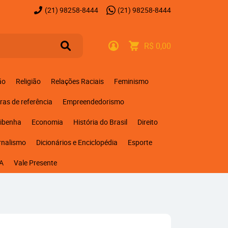
(21)
98258-8444
(21)
98258-8444
R$ 0,00
ão
Religião
Relações Raciais
Feminismo
ras de referência
Empreendedorismo
ribenha
Economia
História do Brasil
Direito
rnalismo
Dicionários e Enciclopédia
Esporte
A
Vale Presente