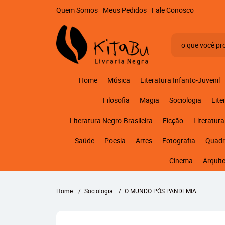
Quem Somos
Meus Pedidos
Fale Conosco
Home
Música
Literatura Infanto-Juvenil
Filosofia
Magia
Sociologia
Lite
Literatura Negro-Brasileira
Ficção
Literatura
Saúde
Poesia
Artes
Fotografia
Quadr
Cinema
Arquit
Home
Sociologia
O MUNDO PÓS PANDEMIA