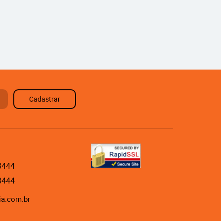
Cadastrar
8444
8444
ia.com.br