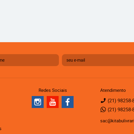
Redes Sociais
Atendimento
(21)
98258-
(21)
98258-
sac@kitabulivrar
s