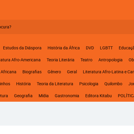
Estudos da Diáspora
História da África
DVD
LGBTT
Educaç
ratura Afro-Americana
Teoria Literária
Teatro
Antropologia
Ob
 Africana
Biografias
Gênero
Geral
Literatura Afro-Latina e Ca
inhos
História
Teoria da Literatura
Psicologia
Quilombo
Jo
etura
Geografia
Mídia
Gastronomia
Editora Kitabu
POLÍTIC