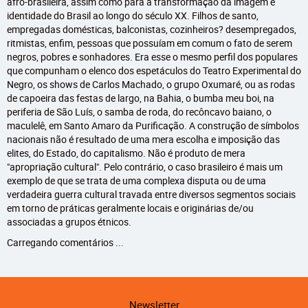
afro-brasileira, assim como para a transformação da imagem e
identidade do Brasil ao longo do século XX. Filhos de santo,
empregadas domésticas, balconistas, cozinheiros? desempregados,
ritmistas, enfim, pessoas que possuíam em comum o fato de serem
negros, pobres e sonhadores. Era esse o mesmo perfil dos populares
que compunham o elenco dos espetáculos do Teatro Experimental do
Negro, os shows de Carlos Machado, o grupo Oxumaré, ou as rodas
de capoeira das festas de largo, na Bahia, o bumba meu boi, na
periferia de São Luís, o samba de roda, do recôncavo baiano, o
maculelê, em Santo Amaro da Purificação. A construção de símbolos
nacionais não é resultado de uma mera escolha e imposição das
elites, do Estado, do capitalismo. Não é produto de mera
"apropriação cultural". Pelo contrário, o caso brasileiro é mais um
exemplo de que se trata de uma complexa disputa ou de uma
verdadeira guerra cultural travada entre diversos segmentos sociais
em torno de práticas geralmente locais e originárias de/ou
associadas a grupos étnicos.
Carregando comentários ...
Newsletter