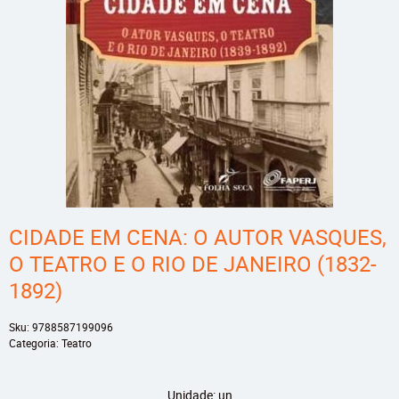
CIDADE EM CENA: O AUTOR VASQUES,
O TEATRO E O RIO DE JANEIRO (1832-
1892)
Sku:
9788587199096
Categoria:
Teatro
Unidade: un