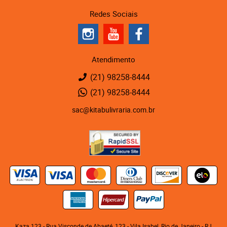
Redes Sociais
Atendimento
(21)
98258-8444
(21)
98258-8444
sac@kitabulivraria.com.br
Kaza 123 - Rua Visconde de Abaeté, 123
-
Vila Isabel, Rio de Janeiro
-
RJ