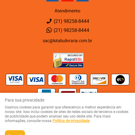
Atendimento
(21)
98258-8444
(21)
98258-8444
sac@kitabulivraria.com.br
Para sua privacidade
Usamos cookies para garantir que oferecemos a melhor experiência em
Kaza 123 - Rua Visconde de Abaeté, 123
-
Vila Isabel, Rio de Janeiro
-
RJ
nosso site. Isso inclui cookies de sites de redes sociais de terceiros e cookies
CEP: 20551-080
de publicidade que podem analisar seu uso deste site. Para mais
KITABU LIVRARIA NEGRA E EDITORA LTDA
informações, consulte nossa
Política de privacidade
.
CNPJ: 05.510.992/0001-10