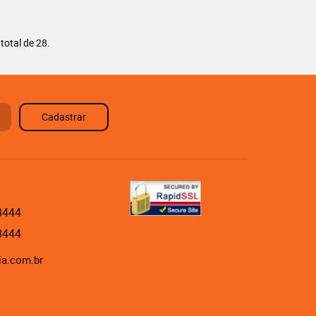
total de 28.
Cadastrar
8444
8444
ia.com.br