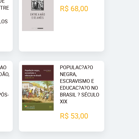
DE
R$ 68,00
NTRE
LOS
 AO
POPULAC?A?O
DÃO,
NEGRA,
ESCRAVISMO E
EDUCAC?A?O NO
PÓS-
BRASIL ? SÉCULO
XIX
R$ 53,00