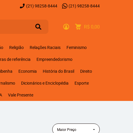
(21)
98258-8444
(21)
98258-8444
R$ 0,00
ão
Religião
Relações Raciais
Feminismo
ras de referência
Empreendedorismo
ribenha
Economia
História do Brasil
Direito
rnalismo
Dicionários e Enciclopédia
Esporte
A
Vale Presente
Maior Preço