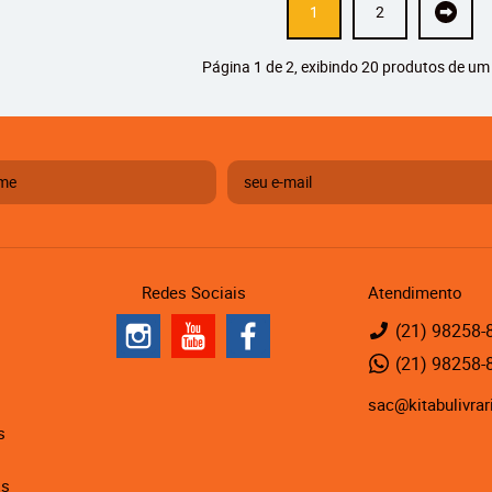
1
2
Página 1 de 2, exibindo 20 produtos de um 
Redes Sociais
Atendimento
(21)
98258-
(21)
98258-
sac@kitabulivrar
s
is