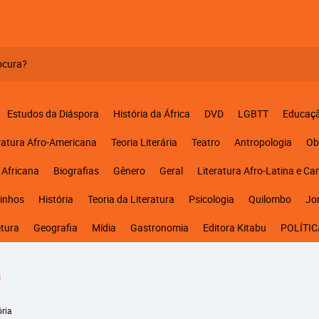
Estudos da Diáspora
História da África
DVD
LGBTT
Educaç
ratura Afro-Americana
Teoria Literária
Teatro
Antropologia
Ob
 Africana
Biografias
Gênero
Geral
Literatura Afro-Latina e Ca
inhos
História
Teoria da Literatura
Psicologia
Quilombo
Jo
etura
Geografia
Mídia
Gastronomia
Editora Kitabu
POLÍTIC
a
ória