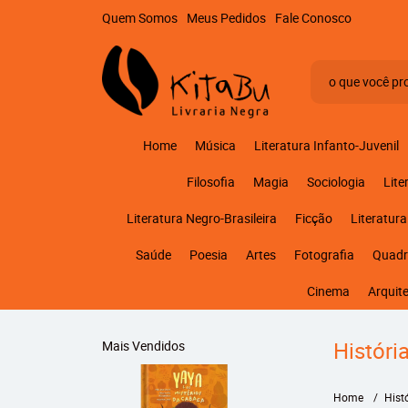
Quem Somos
Meus Pedidos
Fale Conosco
Home
Música
Literatura Infanto-Juvenil
Filosofia
Magia
Sociologia
Lite
Literatura Negro-Brasileira
Ficção
Literatura
Saúde
Poesia
Artes
Fotografia
Quadr
Cinema
Arquit
Históri
Mais Vendidos
Home
Hist