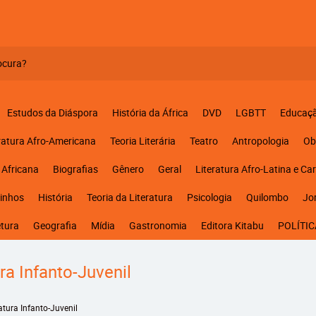
Estudos da Diáspora
História da África
DVD
LGBTT
Educaç
ratura Afro-Americana
Teoria Literária
Teatro
Antropologia
Ob
 Africana
Biografias
Gênero
Geral
Literatura Afro-Latina e Ca
inhos
História
Teoria da Literatura
Psicologia
Quilombo
Jo
etura
Geografia
Mídia
Gastronomia
Editora Kitabu
POLÍTIC
ura Infanto-Juvenil
ratura Infanto-Juvenil