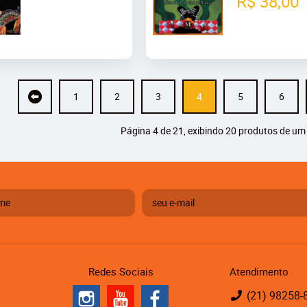
R$ 38,00
1
2
3
4
5
6
Página 4 de 21, exibindo 20 produtos de um 
Redes Sociais
Atendimento
(21)
98258-