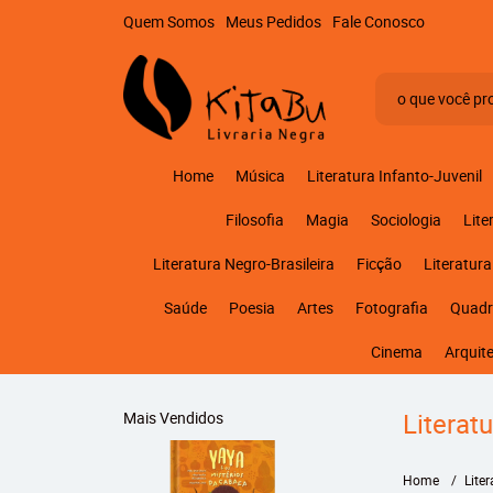
Quem Somos
Meus Pedidos
Fale Conosco
Home
Música
Literatura Infanto-Juvenil
Filosofia
Magia
Sociologia
Lite
Literatura Negro-Brasileira
Ficção
Literatura
Saúde
Poesia
Artes
Fotografia
Quadr
Cinema
Arquit
Literat
Mais Vendidos
Home
Lite