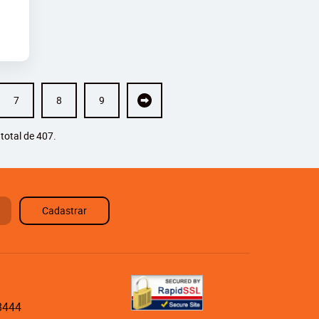
7
8
9
total de 407.
Cadastrar
8444