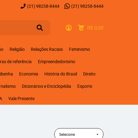
(21)
98258-8444
(21)
98258-8444
R$ 0,00
ão
Religião
Relações Raciais
Feminismo
ras de referência
Empreendedorismo
ribenha
Economia
História do Brasil
Direito
rnalismo
Dicionários e Enciclopédia
Esporte
A
Vale Presente
Selecione