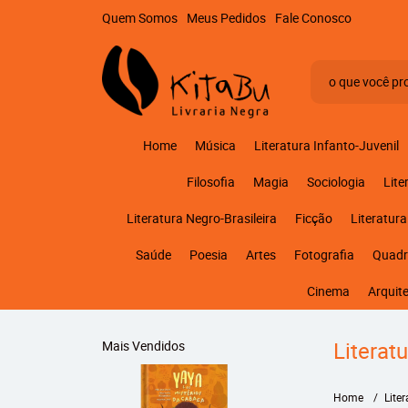
Quem Somos
Meus Pedidos
Fale Conosco
Home
Música
Literatura Infanto-Juvenil
Filosofia
Magia
Sociologia
Lite
Literatura Negro-Brasileira
Ficção
Literatura
Saúde
Poesia
Artes
Fotografia
Quadr
Cinema
Arquit
Literat
Mais Vendidos
Home
Lite