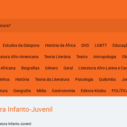
Estudos da Diáspora
História da África
DVD
LGBTT
Educaç
ratura Afro-Americana
Teoria Literária
Teatro
Antropologia
Ob
 Africana
Biografias
Gênero
Geral
Literatura Afro-Latina e Ca
inhos
História
Teoria da Literatura
Psicologia
Quilombo
Jo
etura
Geografia
Mídia
Gastronomia
Editora Kitabu
POLÍTIC
ura Infanto-Juvenil
ratura Infanto-Juvenil