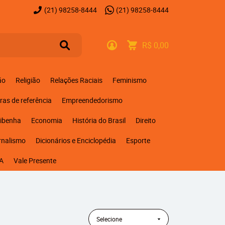
(21)
98258-8444
(21)
98258-8444
R$ 0,00
ão
Religião
Relações Raciais
Feminismo
ras de referência
Empreendedorismo
ribenha
Economia
História do Brasil
Direito
rnalismo
Dicionários e Enciclopédia
Esporte
A
Vale Presente
Selecione