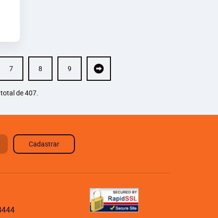
7
8
9
total de 407.
Cadastrar
8444