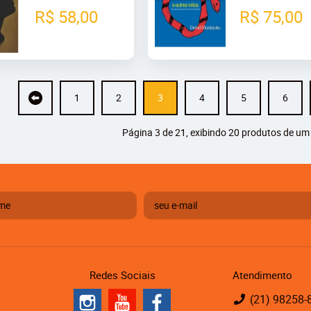
R$ 58,00
R$ 75,00
1
2
3
4
5
6
Página 3 de 21, exibindo 20 produtos de um 
Redes Sociais
Atendimento
(21)
98258-